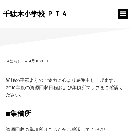
コ
ン
千駄木小学校 ＰＴＡ
テ
ン
ツ
へ
ス
キ
ッ
プ
4月 9, 2019
お知らせ
皆様の平素よりのご協力に心より感謝申し上げます。
2019年度の資源回収日程および集積所マップをご確認く
ださい。
■集積所
資源回収の集積所はこちらから確認してください。