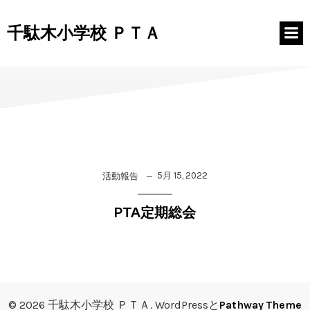
コ
ン
千駄木小学校 ＰＴＡ
テ
ン
ツ
へ
ス
キ
ッ
プ
5月 15, 2022
活動報告
PTA定期総会
© 2026 千駄木小学校 ＰＴＡ. WordPressと
Pathway Theme