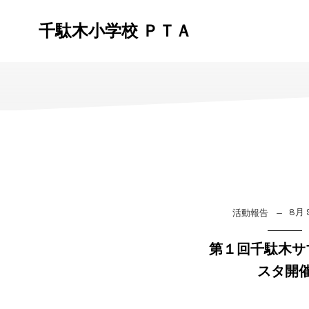
コ
ン
千駄木小学校 ＰＴＡ
テ
ン
ツ
へ
ス
キ
ッ
プ
8月 9
活動報告
第１回千駄木サ
スタ開