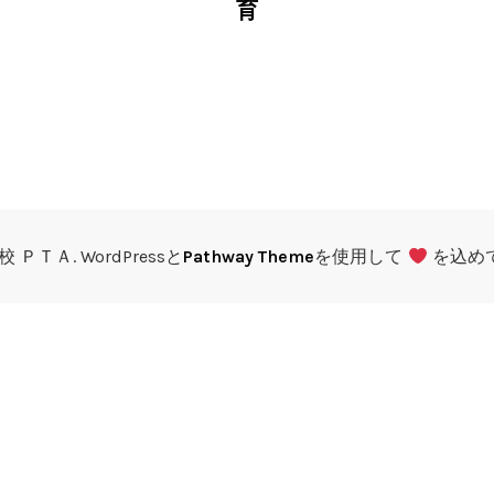
育
 ＰＴＡ. WordPressと
Pathway Theme
を使用して
を込め